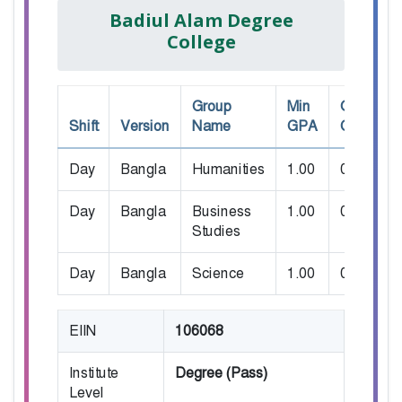
Badiul Alam Degree
College
Group
Min
Own
Shift
Version
Name
GPA
GPA
S
Day
Bangla
Humanities
1.00
0.00
4
Day
Bangla
Business
1.00
0.00
3
Studies
Day
Bangla
Science
1.00
0.00
3
EIIN
106068
Institute
Degree (Pass)
Level