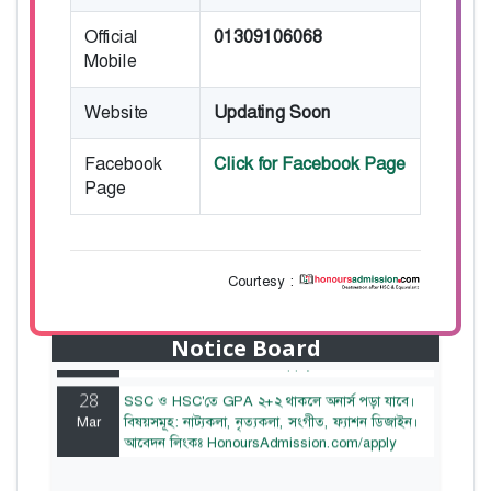
Official
01309106068
Mobile
Website
Updating Soon
Facebook
Click for Facebook Page
Page
Courtesy :
28
বাজেটের মধ্যে প্রাইভেট ইউনিভার্সিটিতে অনার্স পড়ার
Mar
সুযোগ। ২০টির অধিক বিষয়, ৪ বছরে মোট খরচ ২ লক্ষ
থেকে ৫ লক্ষ টাকা। আবেদন লিংকঃ
Notice Board
HonoursAdmission.com/apply
28
SSC ও HSC'তে GPA ২+২ থাকলে অনার্স পড়া যাবে।
Mar
বিষয়সমূহ: নাট্যকলা, নৃত্যকলা, সংগীত, ফ্যাশন ডিজাইন।
আবেদন লিংকঃ HonoursAdmission.com/apply