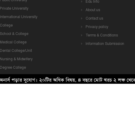
Public University
Edu Info
Private University
About us
International University
Contact us
College
Privacy policy
School & College
Terms & Conditions
Medical College
Information Submission
Dental College/Unit
Nursing & Midwifery
Degree College
HSC College
নার্স পড়ার সুযোগ। ২০টির অধিক বিষয়, ৪ বছরে মোট খরচ ২ লক্ষ থেক
School
Madrasah
Technical Institute
Others
i Tech IT