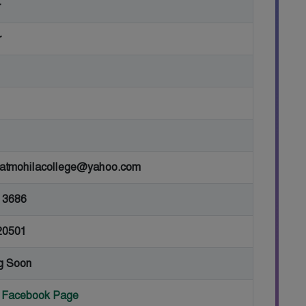
r
r
atmohilacollege@yahoo.com
13686
20501
g Soon
or Facebook Page