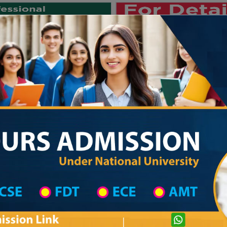
Private University
International University
University College
Res
জাতীয় বিশ্ববিদ্যালয় ২০২৫-২৬ শিক্ষাবর্ষ
istrict
College List in Dinajpur District
College Information
Private University Admission
M
omens Degree Collage