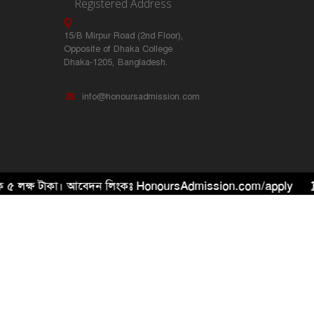
Registered Address
15/B Mirpur Road (2nd Floor),
Opposite of Dhaka College
Dhaka-1205, Bangladesh.
info@honoursadmission.com
ে ৫ লক্ষ টাকা। আবেদন লিংকঃ HonoursAdmission.com/apply