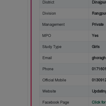
District
Dinajpu
Division
Rangpu
Management
Private
MPO
Yes
Study Type
Girls
Email
ghoragh
Phone
017160
Official Mobile
013091
Website
Updatin
Facebook Page
Click f