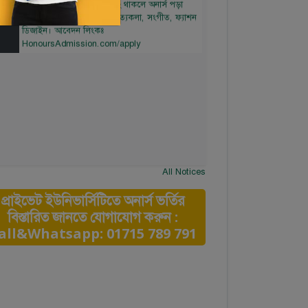
ar
যাবে। বিষয়সমূহ: নাট্যকলা, নৃত্যকলা, সংগীত, ফ্যাশন
ডিজাইন। আবেদন লিংকঃ
HonoursAdmission.com/apply
All Notices
প্রাইভেট ইউনিভার্সিটিতে অনার্স ভর্তির
বিস্তারিত জানতে যোগাযোগ করুন :
all&Whatsapp: 01715 789 791