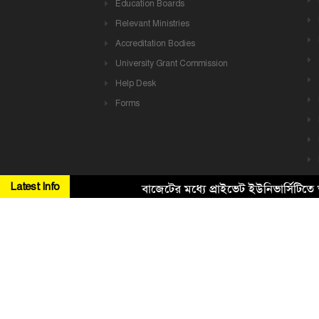
Education Boards
Relevant Ministries
Accreditation Bodies
University Grant Commission
Help Desk
Forms
Latest Info
বাজেটের মধ্যে প্রাইভেট ইউনিভার্সিটিতে অ
Copyright ©
2026 All Rights Reserved. Design & Developed By
H