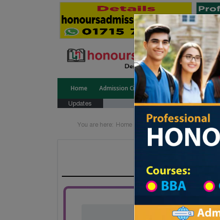
Home
Admission Circular
Public University
Updates
You are here:
Home
Division List
College List D
Ghora Ghat W