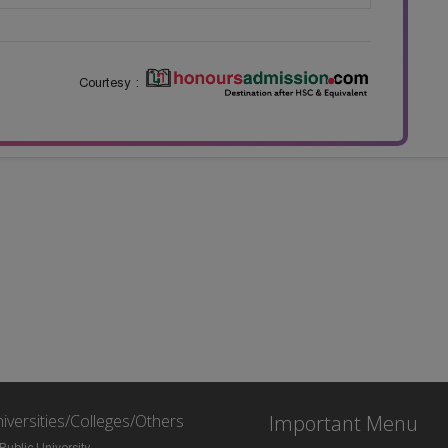
Courtesy :
iversities/Colleges/Others
Important Menu