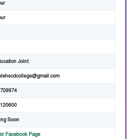
pur
ur
ucation Joint
olehscdcollege@gmail.com
709974
120600
ing Soon
 for Facebook Page