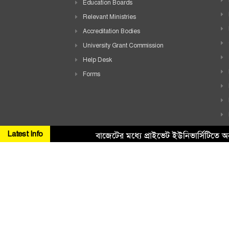
Education Boards
Relevant Ministries
Accreditation Bodies
University Grant Commission
Help Desk
Forms
Latest Info
বাজেটের মধ্যে প্রাইভেট ইউনিভার্সিটিতে অ
Copyright ©
2026 All Rights Reserved. Design & Developed By
H