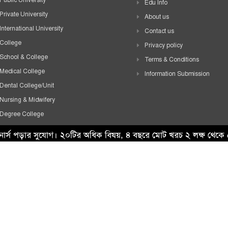
Public University
Edu Info
Private University
About us
International University
Contact us
College
Privacy policy
School & College
Terms & Conditions
Medical College
Information Submission
Dental College/Unit
Nursing & Midwifery
Degree College
HSC College
নার্স পড়ার সুযোগ। ২০টির অধিক বিষয়, ৪ বছরে মোট খরচ ২ লক্ষ থেক
School
Madrasah
Technical Institute
Others
i Tech IT