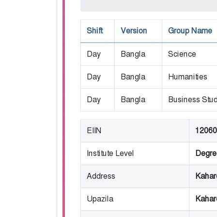
Shift
Version
Group Name
Day
Bangla
Science
Day
Bangla
Humanities
Day
Bangla
Business Stud
EIIN
12060
Institute Level
Degre
Address
Kaharo
Upazila
Kahar