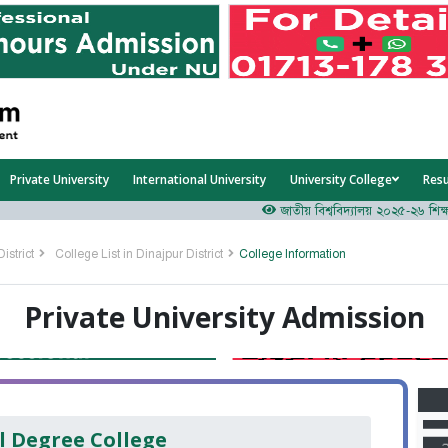
Private University
International University
University College
Res
জাতীয় বিশ্ববিদ্যালয় ২০২৫-২৬ শিক্ষাবর্ষ
istrict
College List in Dinajpur District
College Information
Private University Admission
M
l Degree College