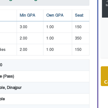
M
Min GPA
Own GPA
Seat
3.00
1.00
150
2.00
1.00
350
ies
2.00
1.00
150
0
e (Pass)
C
le, Dinajpur
ole