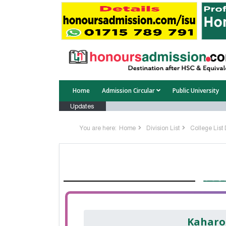
Home
Admission Circular
Public University
Updates
You are here:
Home
Division List
College List D
Kaharo