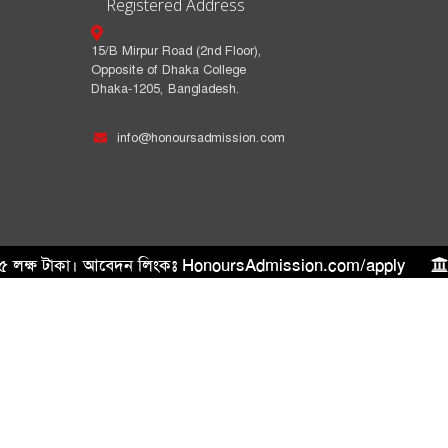
Registered Address
15/B Mirpur Road (2nd Floor),
Opposite of Dhaka College
Dhaka-1205, Bangladesh.
info@honoursadmission.com
ে ৫ লক্ষ টাকা। আবেদন লিংকঃ HonoursAdmission.com/apply