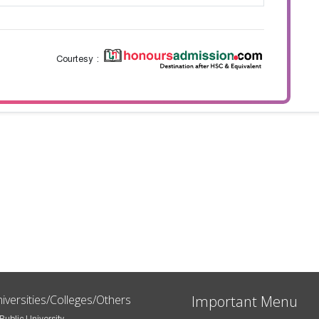
Courtesy :
iversities/Colleges/Others
Important Menu