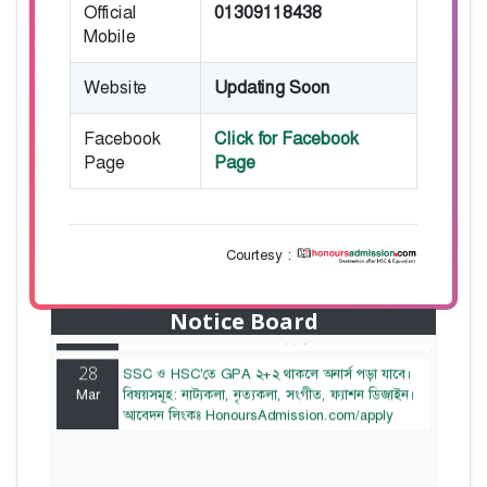
Official
01309118438
Mobile
Website
Updating Soon
Facebook
Click for Facebook
Page
Page
Courtesy :
28
বাজেটের মধ্যে প্রাইভেট ইউনিভার্সিটিতে অনার্স পড়ার
Mar
সুযোগ। ২০টির অধিক বিষয়, ৪ বছরে মোট খরচ ২ লক্ষ
থেকে ৫ লক্ষ টাকা। আবেদন লিংকঃ
Notice Board
HonoursAdmission.com/apply
28
SSC ও HSC'তে GPA ২+২ থাকলে অনার্স পড়া যাবে।
Mar
বিষয়সমূহ: নাট্যকলা, নৃত্যকলা, সংগীত, ফ্যাশন ডিজাইন।
আবেদন লিংকঃ HonoursAdmission.com/apply