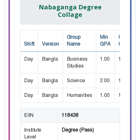
Nabaganga Degree
Collage
Group
Min
Own
Shift
Version
Name
GPA
GPA
S
Day
Bangla
Business
1.00
1.00
1
Studies
Day
Bangla
Science
2.00
1.00
1
Day
Bangla
Humanities
1.00
1.00
4
EIIN
118438
Institute
Degree (Pass)
Level