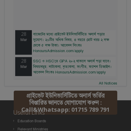
28
বাজেটের মধ্যে প্রাইভেট ইউনিভার্সিটিতে অনার্স পড়ার
Mar
সুযোগ। ২০টির অধিক বিষয়, ৪ বছরে মোট খরচ ২ লক্ষ
থেকে ৫ লক্ষ টাকা। আবেদন লিংকঃ
HonoursAdmission.com/apply
28
SSC ও HSC'তে GPA ২+২ থাকলে অনার্স পড়া যাবে।
Mar
বিষয়সমূহ: নাট্যকলা, নৃত্যকলা, সংগীত, ফ্যাশন ডিজাইন।
আবেদন লিংকঃ HonoursAdmission.com/apply
All Notices
প্রাইভেট ইউনিভার্সিটিতে অনার্স ভর্তির
বিস্তারিত জানতে যোগাযোগ করুন :
Call&Whatsapp: 01715 789 791
Useful Links
Education Boards
Relevant Ministries