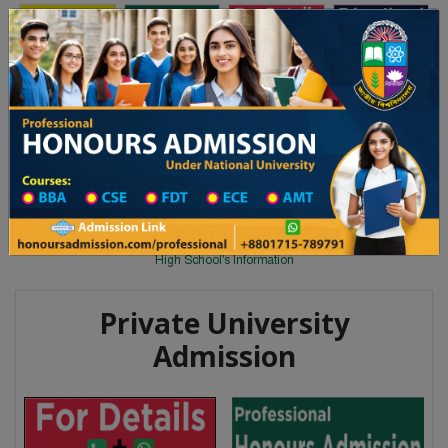
Toggle navigation
অনার্স ভর্তি
প্রফেশনাল অনার্স
লয় ২০২৫-২৬ শিক্ষাবর্ষের ১ম বর্ষের ভর্তি আবেদন বিজ্ঞপ্তি
Updates
ঢাকা বিশ্ববিদ্যালয় ২০২৫-২৬ শিক্ষাবর্ষ
You are here:
Home
School Category
High School in Brahamanbaria Wise
High School List
High School's Information
Private University
Admission