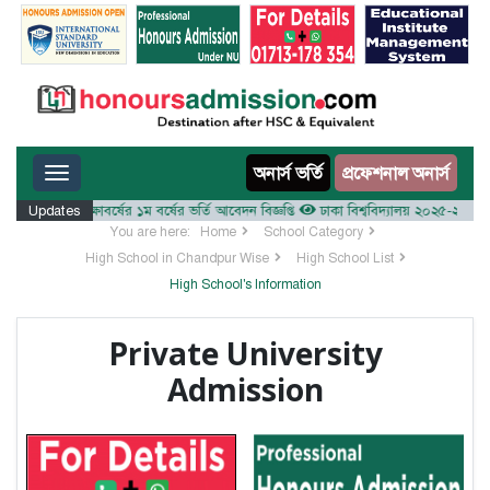
Toggle navigation
অনার্স ভর্তি
প্রফেশনাল অনার্স
য় ২০২৫-২৬ শিক্ষাবর্ষের ১ম বর্ষের ভর্তি আবেদন বিজ্ঞপ্তি
Updates
ঢাকা বিশ্ববিদ্যালয় ২০২৫-২৬ শিক্ষাবর্ষ
You are here:
Home
School Category
High School in Chandpur Wise
High School List
High School's Information
Private University
Admission