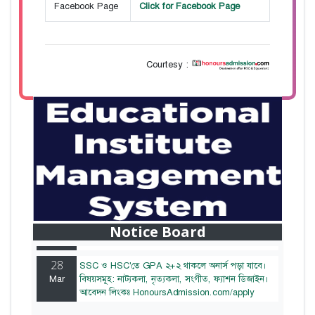
Facebook Page
Click for Facebook Page
Courtesy :
28
বাজেটের মধ্যে প্রাইভেট ইউনিভার্সিটিতে অনার্স পড়ার
Mar
সুযোগ। ২০টির অধিক বিষয়, ৪ বছরে মোট খরচ ২ লক্ষ
থেকে ৫ লক্ষ টাকা। আবেদন লিংকঃ
Notice Board
HonoursAdmission.com/apply
28
SSC ও HSC'তে GPA ২+২ থাকলে অনার্স পড়া যাবে।
Mar
বিষয়সমূহ: নাট্যকলা, নৃত্যকলা, সংগীত, ফ্যাশন ডিজাইন।
আবেদন লিংকঃ HonoursAdmission.com/apply