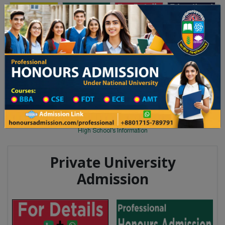
Toggle navigation
অনার্স ভর্তি
প্রফেশনাল অনার্স
লয় ২০২৫-২৬ শিক্ষাবর্ষের ১ম বর্ষের ভর্তি আবেদন বিজ্ঞপ্তি
Updates
ঢাকা বিশ্ববিদ্যালয় ২০২৫-২৬ শিক্ষাবর্
You are here:
Home
School Category
High School in Cumilla Wise
High School List
High School's Information
Private University
Admission