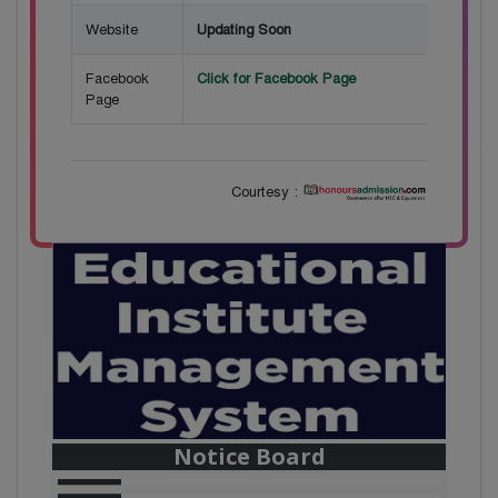
Website
Updating Soon
Facebook
Click for Facebook Page
Page
Courtesy :
28
বাজেটের মধ্যে প্রাইভেট ইউনিভার্সিটিতে অনার্স পড়ার
Mar
সুযোগ। ২০টির অধিক বিষয়, ৪ বছরে মোট খরচ ২ লক্ষ
থেকে ৫ লক্ষ টাকা। আবেদন লিংকঃ
Notice Board
HonoursAdmission.com/apply