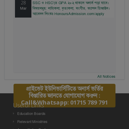
28
SSC ও HSC'তে GPA ২+২ থাকলে অনার্স পড়া যাবে।
Mar
বিষয়সমূহ: নাট্যকলা, নৃত্যকলা, সংগীত, ফ্যাশন ডিজাইন।
আবেদন লিংকঃ HonoursAdmission.com/apply
All Notices
প্রাইভেট ইউনিভার্সিটিতে অনার্স ভর্তির
বিস্তারিত জানতে যোগাযোগ করুন :
Call&Whatsapp: 01715 789 791
Useful Links
Education Boards
Relevant Ministries