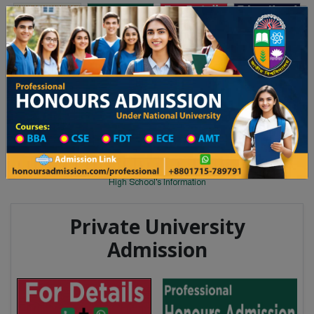
Toggle navigation
অনার্স ভর্তি
প্রফেশনাল অনার্স
য় ২০২৫-২৬ শিক্ষাবর্ষের ১ম বর্ষের ভর্তি আবেদন বিজ্ঞপ্তি
Updates
ঢাকা বিশ্ববিদ্যালয় ২০২৫-২৬ শিক্ষাবর্ষ
You are here:
Home
School Category
High School in Jhenaidah Wise
High School List
High School's Information
Private University
Admission