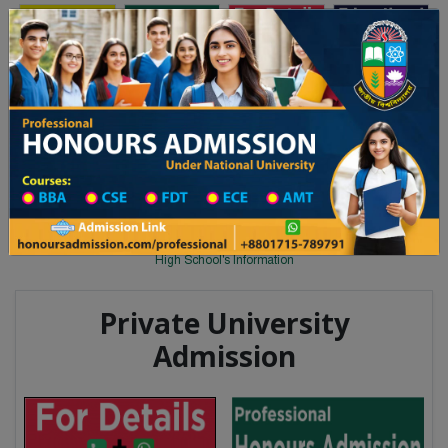
Toggle navigation
অনার্স ভর্তি
প্রফেশনাল অনার্স
লয় ২০২৫-২৬ শিক্ষাবর্ষের ১ম বর্ষের ভর্তি আবেদন বিজ্ঞপ্তি
Updates
ঢাকা বিশ্ববিদ্যালয় ২০২৫-২৬ শিক্ষাবর্ষ
You are here:
Home
School Category
High School in Khagrachhari Wise
High School List
High School's Information
Private University
Admission