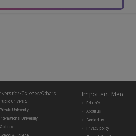
iversities/Colleges/Others
Important Menu
Public University
Edu Info
Private University
About us
International University
Contact us
College
Privacy policy
School & College