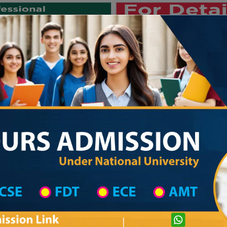
Private University
International University
University College
Res
জাতীয় বিশ্ববিদ্যালয় ২০২৫-২৬ শিক্ষাবর্
hool in Khulna Wise
High School List
High School's Information
Private University Admission