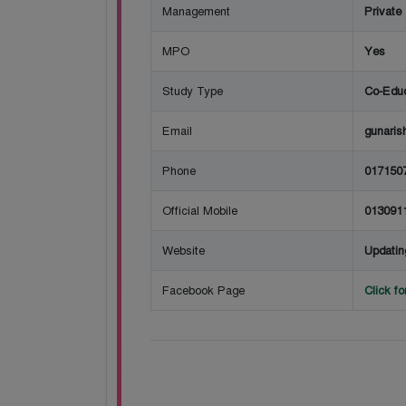
Management
Private
MPO
Yes
Study Type
Co-Educ
Email
gunaris
Phone
017150
Official Mobile
013091
Website
Updatin
Facebook Page
Click f