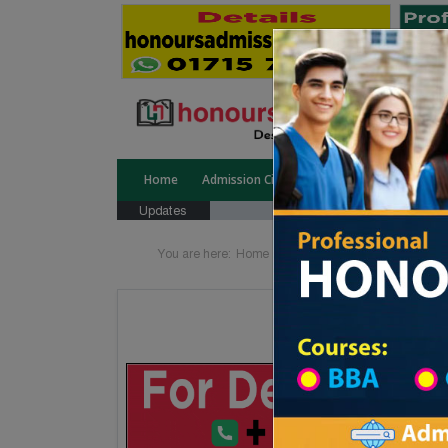
Home
Admission Circular
Public University
Updates
You are here:
Home
School Category
High Sc