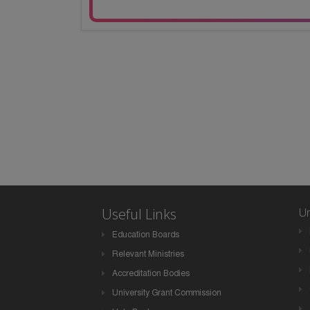
Useful Links
Un
Education Boards
Relevant Ministries
Accreditation Bodies
University Grant Commission