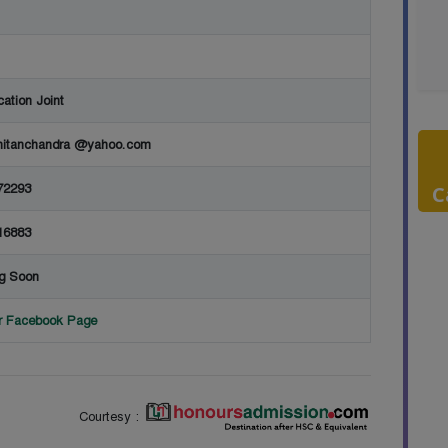
ation Joint
hitanchandra @yahoo.com
72293
C
16883
g Soon
or Facebook Page
Courtesy :