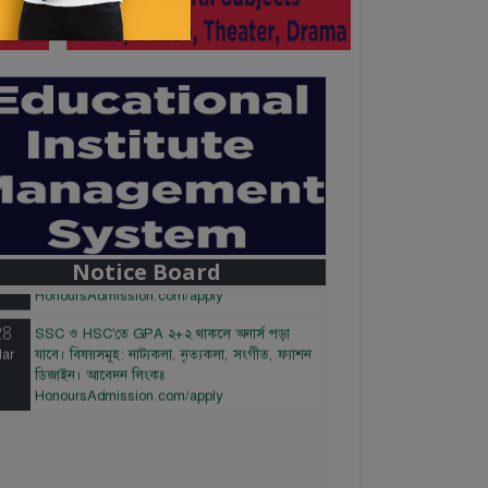
28
বাজেটের মধ্যে প্রাইভেট ইউনিভার্সিটিতে অনার্স পড়ার
ar
সুযোগ। ২০টির অধিক বিষয়, ৪ বছরে মোট খরচ ২
লক্ষ থেকে ৫ লক্ষ টাকা। আবেদন লিংকঃ
Notice Board
HonoursAdmission.com/apply
28
SSC ও HSC'তে GPA ২+২ থাকলে অনার্স পড়া
ar
যাবে। বিষয়সমূহ: নাট্যকলা, নৃত্যকলা, সংগীত, ফ্যাশন
ডিজাইন। আবেদন লিংকঃ
HonoursAdmission.com/apply