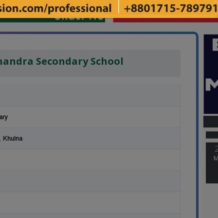
Chandra Secondary School
M
ary
 Khulna
M