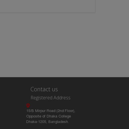
Contact us
Registered Address
15/B Mirpur Road (2nd Floor),
Opposite of Dhaka College
Dhaka-1205, Bangladesh.