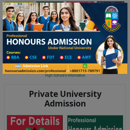
Toggle navigation
অনার্স ভর্তি
প্রফেশনাল অনার্স
লয় ২০২৫-২৬ শিক্ষাবর্ষের ১ম বর্ষের ভর্তি আবেদন বিজ্ঞপ্তি
Updates
ঢাকা বিশ্ববিদ্যালয় ২০২৫-২৬ শিক্ষাবর্ষ
You are here:
Home
School Category
High School in Khulna Wise
High School List
High School's Information
Private University
Admission