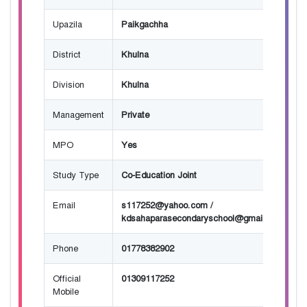
Upazila
Paikgachha
District
Khulna
Division
Khulna
Management
Private
MPO
Yes
Study Type
Co-Education Joint
Email
s117252@yahoo.com
/
kdsahaparasecondaryschool@gmail.com
Phone
01778382902
Official
01309117252
Mobile