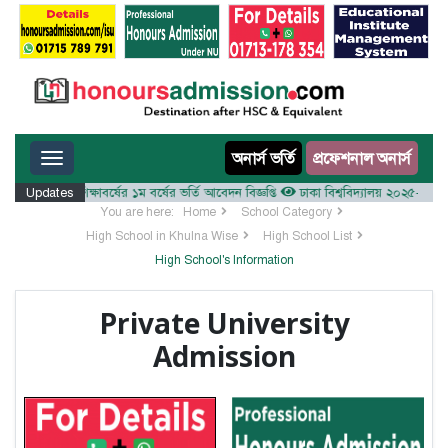
Toggle navigation
অনার্স ভর্তি
প্রফেশনাল অনার্স
লয় ২০২৫-২৬ শিক্ষাবর্ষের ১ম বর্ষের ভর্তি আবেদন বিজ্ঞপ্তি
Updates
ঢাকা বিশ্ববিদ্যালয় ২০২৫-২৬ শিক্ষাবর্
You are here:
Home
School Category
High School in Khulna Wise
High School List
High School's Information
Private University
Admission