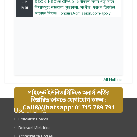
Mar
বিষয়সমূহ: নাট্যকলা, নৃত্যকলা, সংগীত, ফ্যাশন ডিজাইন।
আবেদন লিংকঃ HonoursAdmission.com/apply
All Notices
প্রাইভেট ইউনিভার্সিটিতে অনার্স ভর্তির
বিস্তারিত জানতে যোগাযোগ করুন :
Call&Whatsapp: 01715 789 791
Useful Links
Education Boards
Relevant Ministries
Accreditation Bodies