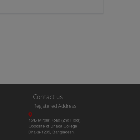
Contact us
Registered Address
15/B Mirpur Road (2nd Floor),
Opposite of Dhaka College
Dhaka-1205, Bangladesh.