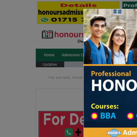
Home
Admission Circular
Public University
Updates
You are here:
Home
School Category
High Sc