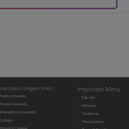
iversities/Colleges/Others
Important Menu
Public University
Edu Info
Private University
About us
International University
Contact us
College
Privacy policy
School & College