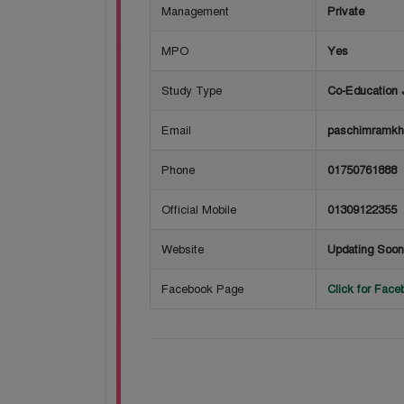
Management
Private
MPO
Yes
Study Type
Co-Education 
Email
paschimramkh
Phone
01750761888
Official Mobile
01309122355
Website
Updating Soon
Facebook Page
Click for Fac