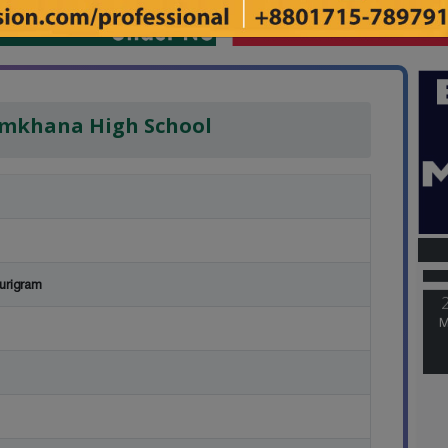
mkhana High School
M
urigram
M