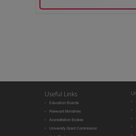
Useful Links
Un
Education Boards
Relevant Ministries
Accreditation Bodies
University Grant Commission