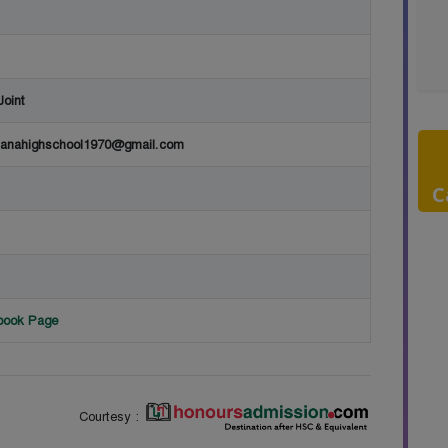
Joint
anahighschool1970@gmail.com
C
ebook Page
Courtesy :