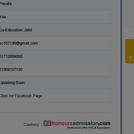
Private
Yes
Co-Education Joint
sc107130@gmail.com
01712659392
C
01309107130
Updating Soon
Click for Facebook Page
Courtesy :