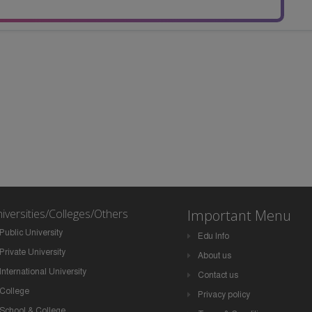
iversities/Colleges/Others
Important Menu
Public University
Edu Info
Private University
About us
International University
Contact us
College
Privacy policy
School & College