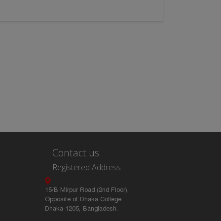
Contact us
Registered Address
15/B Mirpur Road (2nd Floor),
Opposite of Dhaka College
Dhaka-1205, Bangladesh.