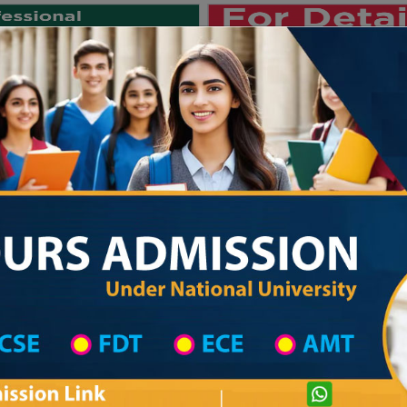
Private University
International University
University College
Res
জাতীয় বিশ্ববিদ্যালয় ২০২৫-২৬ শিক্ষাবর্
hool in Lakshmipur Wise
High School List
High School's Information
Private University Admission