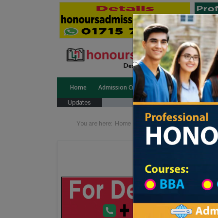
Home
Admission Circular
Public University
Updates
You are here:
Home
School Category
High Sc