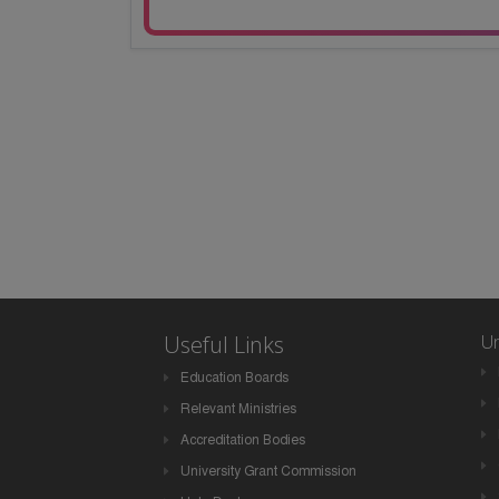
Useful Links
Un
Education Boards
Relevant Ministries
Accreditation Bodies
University Grant Commission