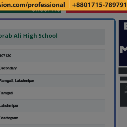
orab Ali High School
107130
M
Secondary
Ramgati, Lakshmipur
M
Ramgati
Lakshmipur
Chattogram