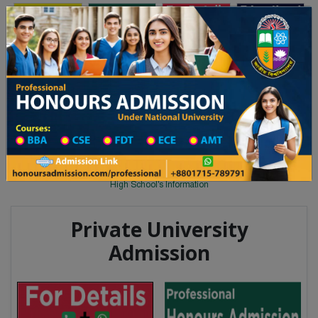
Toggle navigation
অনার্স ভর্তি
প্রফেশনাল অনার্স
লয় ২০২৫-২৬ শিক্ষাবর্ষের ১ম বর্ষের ভর্তি আবেদন বিজ্ঞপ্তি
Updates
ঢাকা বিশ্ববিদ্যালয় ২০২৫-২৬ শিক্ষাবর্
You are here:
Home
School Category
High School in Naogaon Wise
High School List
High School's Information
Private University
Admission