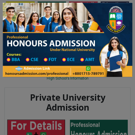
Toggle navigation
অনার্স ভর্তি
প্রফেশনাল অনার্স
লয় ২০২৫-২৬ শিক্ষাবর্ষের ১ম বর্ষের ভর্তি আবেদন বিজ্ঞপ্তি
Updates
ঢাকা বিশ্ববিদ্যালয় ২০২৫-২৬ শিক্ষাবর্
You are here:
Home
School Category
High School in Narayanganj Wise
High School List
High School's Information
Private University
Admission