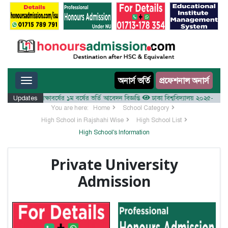
Toggle navigation
অনার্স ভর্তি
প্রফেশনাল অনার্স
লয় ২০২৫-২৬ শিক্ষাবর্ষের ১ম বর্ষের ভর্তি আবেদন বিজ্ঞপ্তি
Updates
ঢাকা বিশ্ববিদ্যালয় ২০২৫-২৬ শিক্ষাবর্
You are here:
Home
School Category
High School in Rajshahi Wise
High School List
High School's Information
Private University
Admission