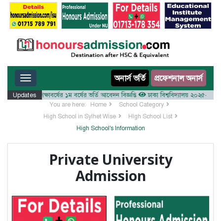
Toggle navigation
অনার্স ভর্তি
প্রফেশনাল অনার্স
লয় ২০২৫-২৬ শিক্ষাবর্ষের ১ম বর্ষের ভর্তি আবেদন বিজ্ঞপ্তি
Updates
ঢাকা বিশ্ববিদ্যালয় ২০২৫-২৬ শিক্ষাবর্
You are here:
Home
School Category
High School in Sylhet Wise
High School List
High School's Information
Private University
Admission