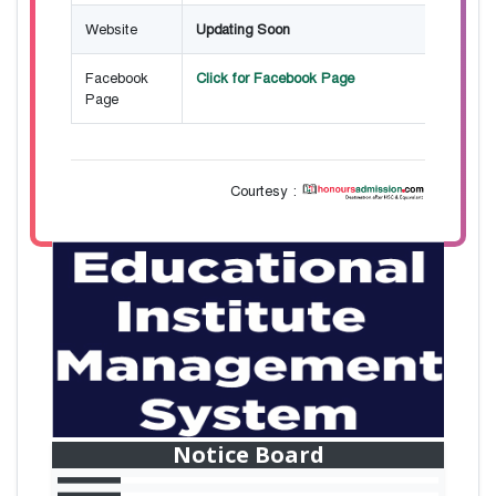
Website
Updating Soon
Facebook
Click for Facebook Page
Page
Courtesy :
28
বাজেটের মধ্যে প্রাইভেট ইউনিভার্সিটিতে অনার্স পড়ার
Mar
সুযোগ। ২০টির অধিক বিষয়, ৪ বছরে মোট খরচ ২ লক্ষ
থেকে ৫ লক্ষ টাকা। আবেদন লিংকঃ
Notice Board
HonoursAdmission.com/apply