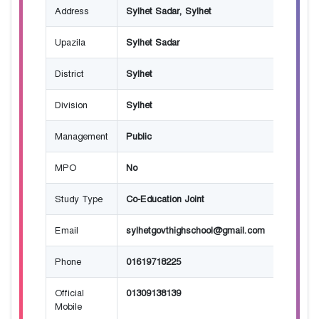
Address
Sylhet Sadar, Sylhet
Upazila
Sylhet Sadar
District
Sylhet
Division
Sylhet
Management
Public
MPO
No
Study Type
Co-Education Joint
Email
sylhetgovthighschool@gmail.com
Phone
01619718225
Official
01309138139
Mobile