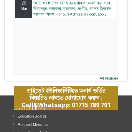
28
SSC ও HSC'তে GPA ২+২ থাকলে অনার্স পড়া যাবে।
Mar
বিষয়সমূহ: নাট্যকলা, নৃত্যকলা, সংগীত, ফ্যাশন ডিজাইন।
আবেদন লিংকঃ HonoursAdmission.com/apply
All Notices
প্রাইভেট ইউনিভার্সিটিতে অনার্স ভর্তির
বিস্তারিত জানতে যোগাযোগ করুন :
Call&Whatsapp: 01715 789 791
Useful Links
Education Boards
Relevant Ministries