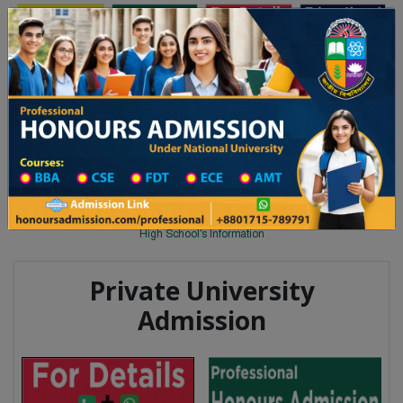
Toggle navigation
অনার্স ভর্তি
প্রফেশনাল অনার্স
লয় ২০২৫-২৬ শিক্ষাবর্ষের ১ম বর্ষের ভর্তি আবেদন বিজ্ঞপ্তি
Updates
ঢাকা বিশ্ববিদ্যালয় ২০২৫-২৬ শিক্ষাবর্
You are here:
Home
School Category
High School in Tangail Wise
High School List
High School's Information
Private University
Admission