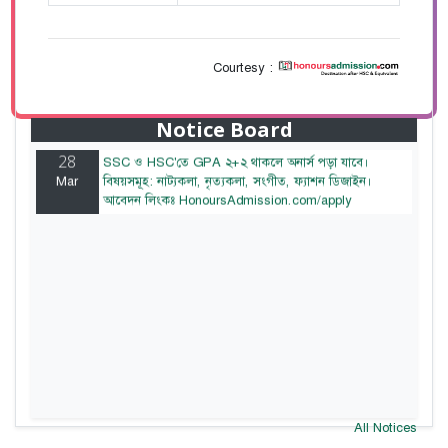
Courtesy :
28
বাজেটের মধ্যে প্রাইভেট ইউনিভার্সিটিতে অনার্স পড়ার সুযোগ।
Mar
২০টির অধিক বিষয়, ৪ বছরে মোট খরচ ২ লক্ষ থেকে ৫ লক্ষ
টাকা। আবেদন লিংকঃ HonoursAdmission.com/apply
Notice Board
28
SSC ও HSC'তে GPA ২+২ থাকলে অনার্স পড়া যাবে।
Mar
বিষয়সমূহ: নাট্যকলা, নৃত্যকলা, সংগীত, ফ্যাশন ডিজাইন।
আবেদন লিংকঃ HonoursAdmission.com/apply
All Notices