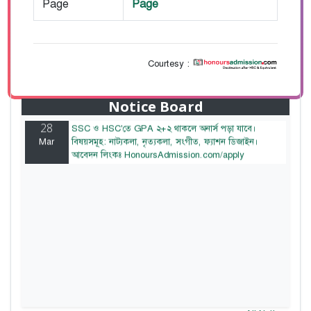
Page
Page
Courtesy :
28
বাজেটের মধ্যে প্রাইভেট ইউনিভার্সিটিতে অনার্স পড়ার সুযোগ।
Mar
২০টির অধিক বিষয়, ৪ বছরে মোট খরচ ২ লক্ষ থেকে ৫ লক্ষ
টাকা। আবেদন লিংকঃ HonoursAdmission.com/apply
Notice Board
28
SSC ও HSC'তে GPA ২+২ থাকলে অনার্স পড়া যাবে।
Mar
বিষয়সমূহ: নাট্যকলা, নৃত্যকলা, সংগীত, ফ্যাশন ডিজাইন।
আবেদন লিংকঃ HonoursAdmission.com/apply