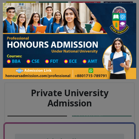
Toggle navigation
অনার্স ভর্তি
প্রফেশনাল অনার্স
ালয় ২০২৫-২৬ শিক্ষাবর্ষের ১ম বর্ষের ভর্তি আবেদন বিজ্ঞপ্তি
Updates
ঢাকা বিশ্ববিদ্যালয় ২০২৫-২৬ শিক্ষাবর
You are here:
Home
Board List
College List District Wise
College List in Barishal District
College Information
Private University
Admission