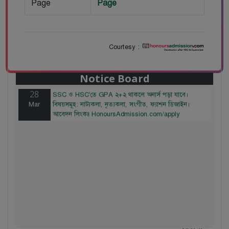
Page
Page
Courtesy :
28
বাজেটের মধ্যে প্রাইভেট ইউনিভার্সিটিতে অনার্স পড়ার সুযোগ।
Mar
২০টির অধিক বিষয়, ৪ বছরে মোট খরচ ২ লক্ষ থেকে ৫ লক্ষ
টাকা। আবেদন লিংকঃ HonoursAdmission.com/apply
Notice Board
28
SSC ও HSC'তে GPA ২+২ থাকলে অনার্স পড়া যাবে।
Mar
বিষয়সমূহ: নাট্যকলা, নৃত্যকলা, সংগীত, ফ্যাশন ডিজাইন।
আবেদন লিংকঃ HonoursAdmission.com/apply