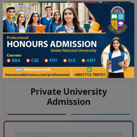
Toggle navigation
অনার্স ভর্তি
প্রফেশনাল অনার্স
যালয় ২০২৫-২৬ শিক্ষাবর্ষের ১ম বর্ষের ভর্তি আবেদন বিজ্ঞপ্তি
Updates
ঢাকা বিশ্ববিদ্যালয় ২০২৫-২৬ শিক্ষাব
You are here:
Home
Board List
College List District Wise
College List in Bhola District
College Information
Private University
Admission