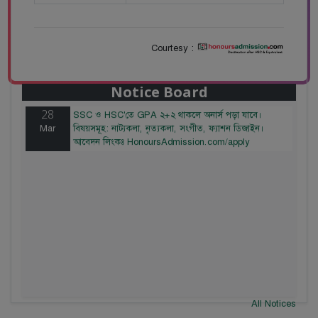
Courtesy :
28
বাজেটের মধ্যে প্রাইভেট ইউনিভার্সিটিতে অনার্স পড়ার সুযোগ।
Mar
২০টির অধিক বিষয়, ৪ বছরে মোট খরচ ২ লক্ষ থেকে ৫ লক্ষ
টাকা। আবেদন লিংকঃ HonoursAdmission.com/apply
Notice Board
28
SSC ও HSC'তে GPA ২+২ থাকলে অনার্স পড়া যাবে।
Mar
বিষয়সমূহ: নাট্যকলা, নৃত্যকলা, সংগীত, ফ্যাশন ডিজাইন।
আবেদন লিংকঃ HonoursAdmission.com/apply
All Notices