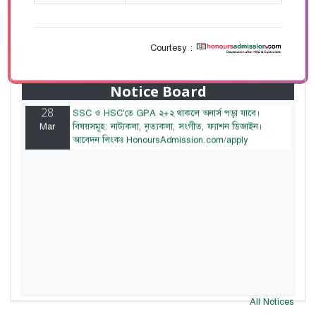
Courtesy :
28
বাজেটের মধ্যে প্রাইভেট ইউনিভার্সিটিতে অনার্স পড়ার সুযোগ।
Mar
২০টির অধিক বিষয়, ৪ বছরে মোট খরচ ২ লক্ষ থেকে ৫ লক্ষ
টাকা। আবেদন লিংকঃ HonoursAdmission.com/apply
Notice Board
28
SSC ও HSC'তে GPA ২+২ থাকলে অনার্স পড়া যাবে।
Mar
বিষয়সমূহ: নাট্যকলা, নৃত্যকলা, সংগীত, ফ্যাশন ডিজাইন।
আবেদন লিংকঃ HonoursAdmission.com/apply
All Notices