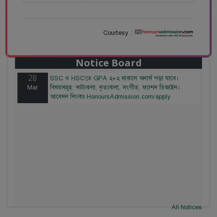
Courtesy :
28
বাজেটের মধ্যে প্রাইভেট ইউনিভার্সিটিতে অনার্স পড়ার সুযোগ।
Mar
২০টির অধিক বিষয়, ৪ বছরে মোট খরচ ২ লক্ষ থেকে ৫ লক্ষ
টাকা। আবেদন লিংকঃ HonoursAdmission.com/apply
Notice Board
28
SSC ও HSC'তে GPA ২+২ থাকলে অনার্স পড়া যাবে।
Mar
বিষয়সমূহ: নাট্যকলা, নৃত্যকলা, সংগীত, ফ্যাশন ডিজাইন।
আবেদন লিংকঃ HonoursAdmission.com/apply
All Notices