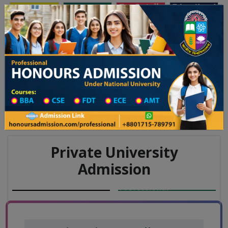
Toggle navigation
অনার্স ভর্তি
প্রফেশনাল অনার্স
যালয় ২০২৫-২৬ শিক্ষাবর্ষের ১ম বর্ষের ভর্তি আবেদন বিজ্ঞপ্তি
Updates
ঢাকা বিশ্ববিদ্যালয় ২০২৫-২৬ শিক্ষাব
You are here:
Home
Board List
College List District Wise
College List in Dinajpur District
College Information
Private University
Admission