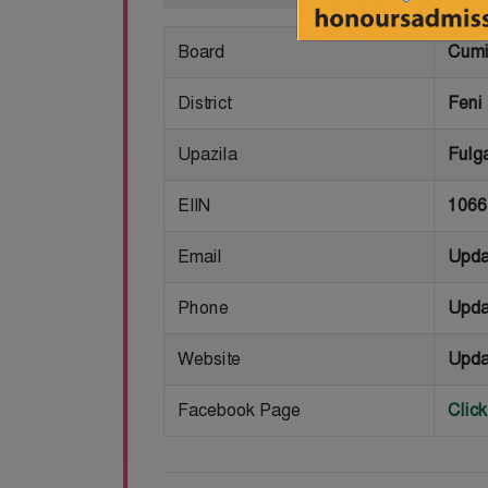
Board
Cumi
District
Feni
Upazila
Fulg
EIIN
1066
Email
Upda
Phone
Upda
Website
Upda
Facebook Page
Clic