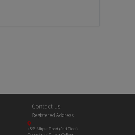
Contact us
Registered Address
15/B Mirpur Road (2nd Floor),
Opposite of Dhaka College