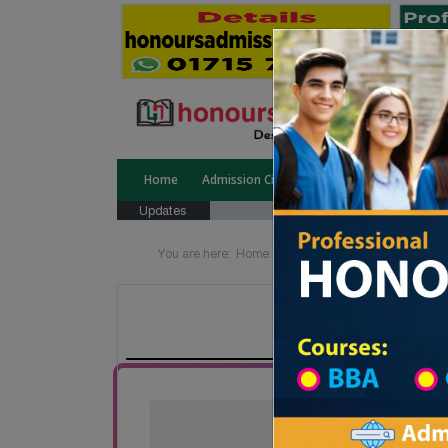
Home
Admission Circular
Public University
Updates
You are here:
Home
Board List
College List Di
Fulgaz