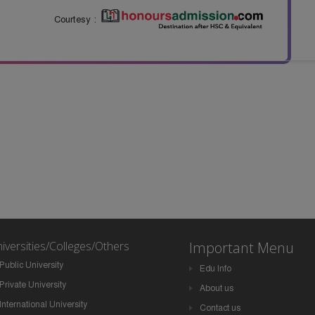
Courtesy :
iversities/Colleges/Others
Important Menu
Public University
Edu Info
Private University
About us
International University
Contact us