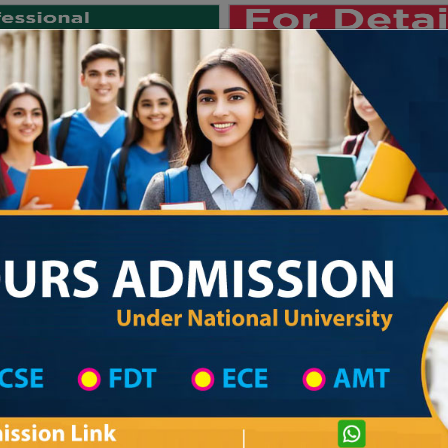
Private University
International University
University College
Res
জাতীয় বিশ্ববিদ্যালয় ২০২৫-২৬ শিক্ষাবর্
strict Wise
College List in Feni District
College Information
Private University Admission
i Govt. College