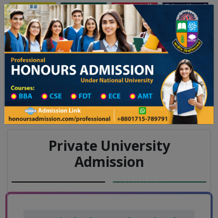
Toggle navigation
অনার্স ভর্তি
প্রফেশনাল অনার্স
যালয় ২০২৫-২৬ শিক্ষাবর্ষের ১ম বর্ষের ভর্তি আবেদন বিজ্ঞপ্তি
Updates
ঢাকা বিশ্ববিদ্যালয় ২০২৫-২৬ শিক্ষাব
You are here:
Home
Board List
College List District Wise
College List in Feni District
College Information
Private University
Admission