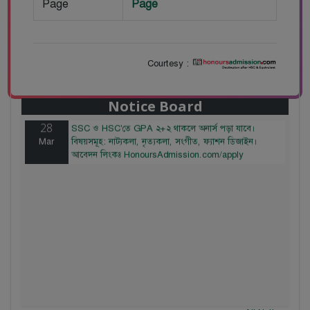
Page
Page
Courtesy :
28
বাজেটের মধ্যে প্রাইভেট ইউনিভার্সিটিতে অনার্স পড়ার সুযোগ।
Mar
২০টির অধিক বিষয়, ৪ বছরে মোট খরচ ২ লক্ষ থেকে ৫ লক্ষ
টাকা। আবেদন লিংকঃ HonoursAdmission.com/apply
Notice Board
28
SSC ও HSC'তে GPA ২+২ থাকলে অনার্স পড়া যাবে।
Mar
বিষয়সমূহ: নাট্যকলা, নৃত্যকলা, সংগীত, ফ্যাশন ডিজাইন।
আবেদন লিংকঃ HonoursAdmission.com/apply