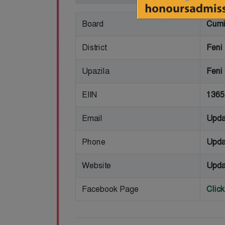
Board
Cumi
District
Feni
Upazila
Feni
EIIN
1365
Email
Upda
Phone
Upda
Website
Upda
Facebook Page
Clic