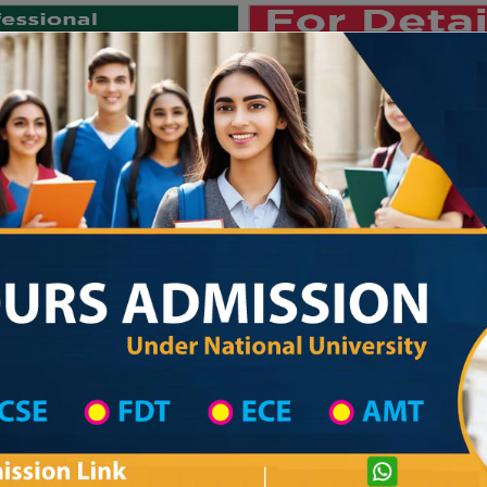
Private University
International University
University College
Res
জাতীয় বিশ্ববিদ্যালয় ২০২৫-২৬ শিক্ষাবর্
strict Wise
College List in Feni District
College Information
Private University Admission
 Model College