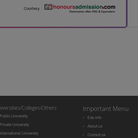
Courtesy :
iversities/Colleges/Others
Important Menu
Public University
Edu Info
Private University
About us
International University
Contact us