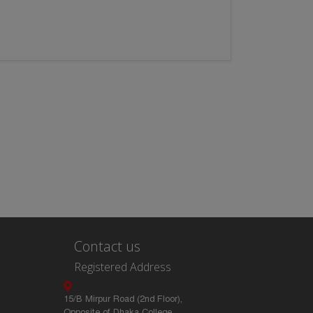
Contact us
Registered Address
15/B Mirpur Road (2nd Floor),
Opposite of Dhaka College