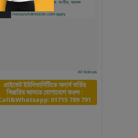
ডিজাইন। আবেদন লিংকঃ
HonoursAdmission.com/apply
All Notices
প্রাইভেট ইউনিভার্সিটিতে অনার্স ভর্তির
বিস্তারিত জানতে যোগাযোগ করুন :
Call&Whatsapp: 01715 789 791