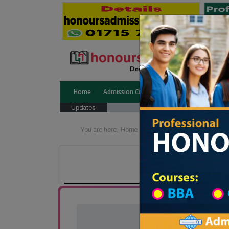
Home
Admission Circular
Public University
Updates
You are here:
Home
Board List
College List Di
Beacon