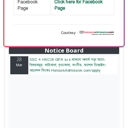
Facebook
Click here for Facebook
Page
Page
Courtesy :
28
বাজেটের মধ্যে প্রাইভেট ইউনিভার্সিটিতে অনার্স পড়ার সুযোগ।
Mar
২০টির অধিক বিষয়, ৪ বছরে মোট খরচ ২ লক্ষ থেকে ৫ লক্ষ
টাকা। আবেদন লিংকঃ HonoursAdmission.com/apply
Notice Board
28
SSC ও HSC'তে GPA ২+২ থাকলে অনার্স পড়া যাবে।
Mar
বিষয়সমূহ: নাট্যকলা, নৃত্যকলা, সংগীত, ফ্যাশন ডিজাইন।
আবেদন লিংকঃ HonoursAdmission.com/apply