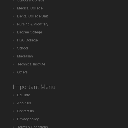
School & College
Medical College
Dental College/Unit
Nursing & Midwifery
Degree College
HSC College
School
Madrasah
Technical Institute
Others
Important Menu
Edu Info
About us
Contact us
Privacy policy
Terms & Conditions