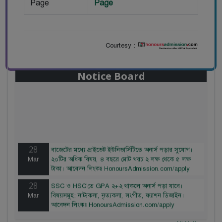
Page
Page
Courtesy :
Notice Board
28
বাজেটের মধ্যে প্রাইভেট ইউনিভার্সিটিতে অনার্স পড়ার সুযোগ।
Mar
২০টির অধিক বিষয়, ৪ বছরে মোট খরচ ২ লক্ষ থেকে ৫ লক্ষ
টাকা। আবেদন লিংকঃ HonoursAdmission.com/apply
28
SSC ও HSC'তে GPA ২+২ থাকলে অনার্স পড়া যাবে।
Mar
বিষয়সমূহ: নাট্যকলা, নৃত্যকলা, সংগীত, ফ্যাশন ডিজাইন।
আবেদন লিংকঃ HonoursAdmission.com/apply