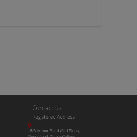
Contact us
Registered Address
15/B Mirpur Road (2nd Floor),
Opposite of Dhaka College