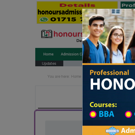
Home
Admission Circular
Public University
Updates
You are here:
Home
Board List
College List Di
Advocate 