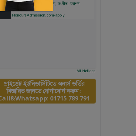
Mar
বিষয়সমূহ: নাট্যকলা, নৃত্যকলা, সংগীত, ফ্যাশন
ডিজাইন। আবেদন লিংকঃ
HonoursAdmission.com/apply
All Notices
প্রাইভেট ইউনিভার্সিটিতে অনার্স ভর্তির
বিস্তারিত জানতে যোগাযোগ করুন :
Call&Whatsapp: 01715 789 791