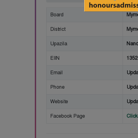
Board
Myme
District
Myme
Upazila
Nand
EIIN
1352
Email
Upda
Phone
Upda
Website
Upda
Facebook Page
Clic