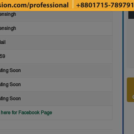
nsingh
nsingh
ail
59
ting Soon
ting Soon
ting Soon
k here for Facebook Page