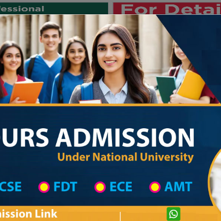
Private University
International University
University College
Res
জাতীয় বিশ্ববিদ্যালয় ২০২৫-২৬ শিক্ষাবর
strict Wise
College List in Mymensingh District
College Information
Private University Admission
Abdul Hai College