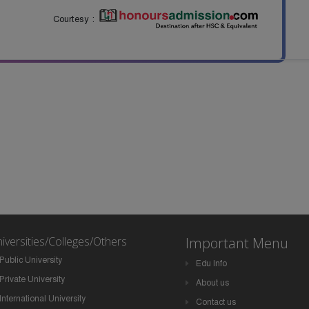
Courtesy :
iversities/Colleges/Others
Important Menu
Public University
Edu Info
Private University
About us
International University
Contact us