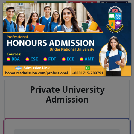
Toggle navigation
অনার্স ভর্তি
প্রফেশনাল অনার্স
ালয় ২০২৫-২৬ শিক্ষাবর্ষের ১ম বর্ষের ভর্তি আবেদন বিজ্ঞপ্তি
Updates
ঢাকা বিশ্ববিদ্যালয় ২০২৫-২৬ শিক্ষাবর
You are here:
Home
Board List
College List District Wise
College List in Naogaon District
College Information
Private University
Admission