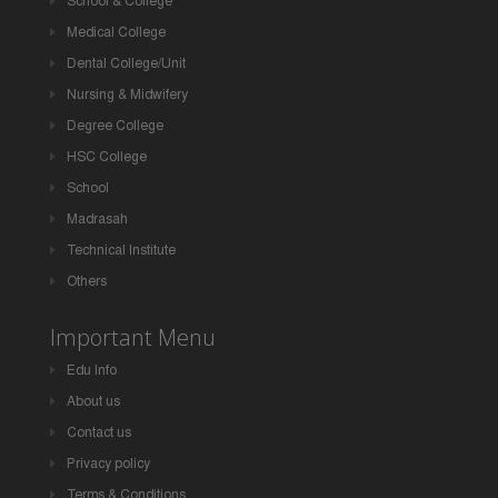
School & College
Medical College
Dental College/Unit
Nursing & Midwifery
Degree College
HSC College
School
Madrasah
Technical Institute
Others
Important Menu
Edu Info
About us
Contact us
Privacy policy
Terms & Conditions