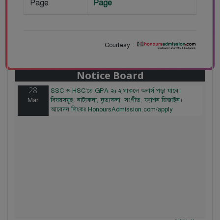
Page
Page
Courtesy :
28
বাজেটের মধ্যে প্রাইভেট ইউনিভার্সিটিতে অনার্স পড়ার সুযোগ।
Mar
২০টির অধিক বিষয়, ৪ বছরে মোট খরচ ২ লক্ষ থেকে ৫ লক্ষ
টাকা। আবেদন লিংকঃ HonoursAdmission.com/apply
Notice Board
28
SSC ও HSC'তে GPA ২+২ থাকলে অনার্স পড়া যাবে।
Mar
বিষয়সমূহ: নাট্যকলা, নৃত্যকলা, সংগীত, ফ্যাশন ডিজাইন।
আবেদন লিংকঃ HonoursAdmission.com/apply