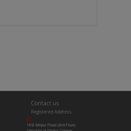
Contact us
Registered Address
15/B Mirpur Road (2nd Floor),
Opposite of Dhaka College