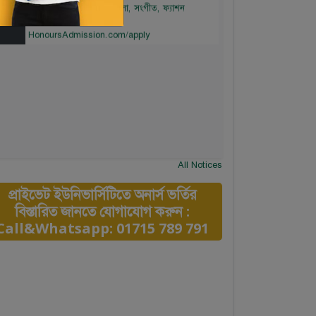
Mar
বিষয়সমূহ: নাট্যকলা, নৃত্যকলা, সংগীত, ফ্যাশন
ডিজাইন। আবেদন লিংকঃ
HonoursAdmission.com/apply
All Notices
প্রাইভেট ইউনিভার্সিটিতে অনার্স ভর্তির
বিস্তারিত জানতে যোগাযোগ করুন :
Call&Whatsapp: 01715 789 791