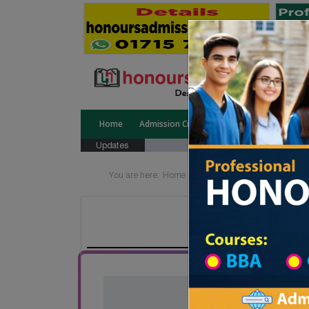
Home
Admission Circular
Public University
Updates
You are here:
Home
Board List
College List Di
Kalma