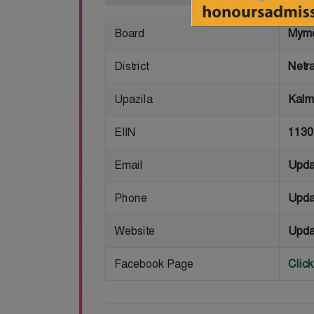
Board
Myme
District
Netr
Upazila
Kalm
EIIN
1130
Email
Upda
Phone
Upda
Website
Upda
Facebook Page
Clic