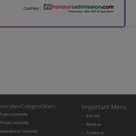
Courtesy :
iversities/Colleges/Others
Important Menu
Public University
Edu Info
Private University
About us
International University
Contact us