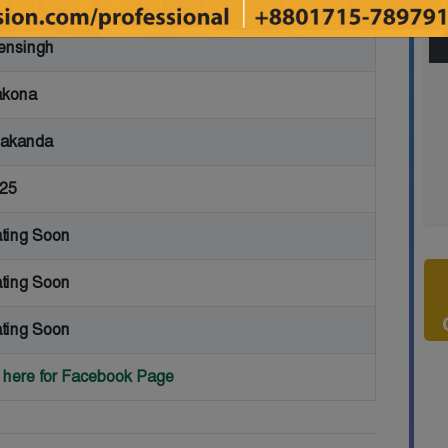
nsingh
akona
akanda
25
ting Soon
ting Soon
ting Soon
k here for Facebook Page