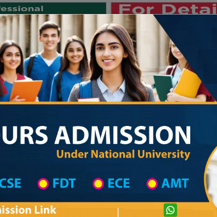
Private University
International University
University College
Res
জাতীয় বিশ্ববিদ্যালয় ২০২৫-২৬ শিক্ষাবর
strict Wise
College List in Netrakona District
College Information
Private University Admission
kanda College