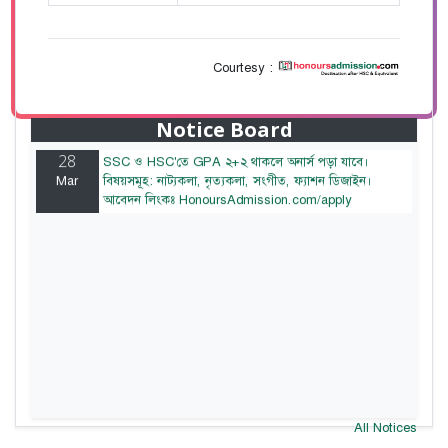
Courtesy :
28
বাজেটের মধ্যে প্রাইভেট ইউনিভার্সিটিতে অনার্স পড়ার সুযোগ।
Mar
২০টির অধিক বিষয়, ৪ বছরে মোট খরচ ২ লক্ষ থেকে ৫ লক্ষ
টাকা। আবেদন লিংকঃ HonoursAdmission.com/apply
Notice Board
28
SSC ও HSC'তে GPA ২+২ থাকলে অনার্স পড়া যাবে।
Mar
বিষয়সমূহ: নাট্যকলা, নৃত্যকলা, সংগীত, ফ্যাশন ডিজাইন।
আবেদন লিংকঃ HonoursAdmission.com/apply
All Notices