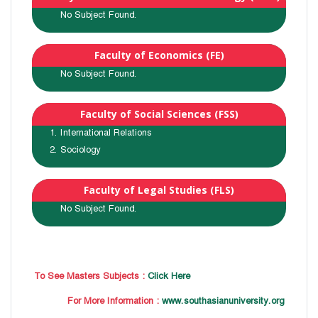
No Subject Found.
Faculty of Economics (FE)
No Subject Found.
Faculty of Social Sciences (FSS)
International Relations
Sociology
Faculty of Legal Studies (FLS)
No Subject Found.
To See Masters Subjects :
Click Here
For More Information :
www.southasianuniversity.org