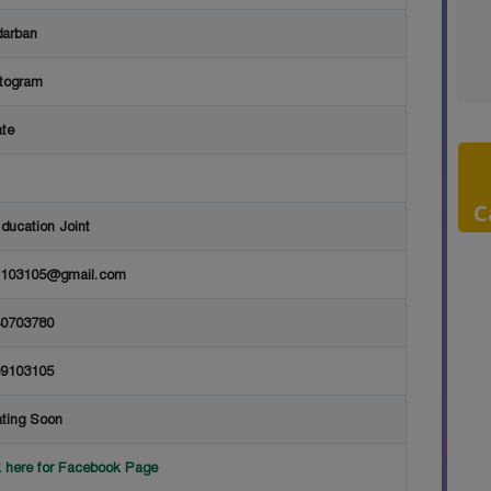
arban
togram
ate
C
ducation Joint
m103105@gmail.com
0703780
9103105
ting Soon
k here for Facebook Page