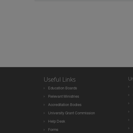
Useful Links
Un
Education Boards
Relevant Ministries
Accreditation Bodies
University Grant Commission
Help Desk
Forms