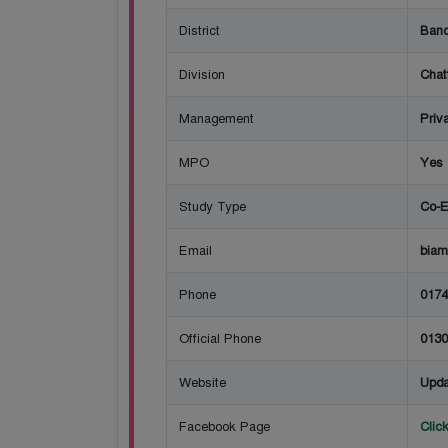
District
Band
Division
Chat
Management
Priv
MPO
Yes
Study Type
Co-E
Email
bia
Phone
0174
Official Phone
0130
Website
Upda
Facebook Page
Clic