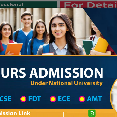
Private University
International University
University College
Res
জাতীয় বিশ্ববিদ্যালয় ২০২৫-২৬ শিক্ষাবর্
Bandarban District
Madrasah List
Madrasah Information
Private University Admission