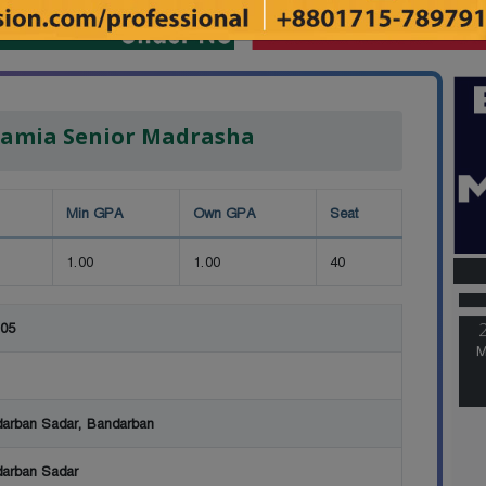
lamia Senior Madrasha
Min GPA
Own GPA
Seat
M
1.00
1.00
40
05
M
arban Sadar, Bandarban
arban Sadar