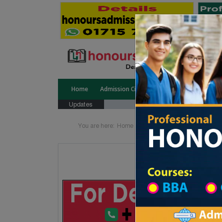
Home
Admission Circular
Public University
Updates
You are here:
Home
Division List
Madrasah in 