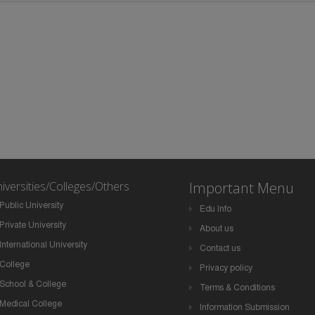
iversities/Colleges/Others
Important Menu
Public University
Edu Info
Private University
About us
International University
Contact us
College
Privacy policy
School & College
Terms & Conditions
Medical College
Information Submission