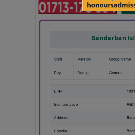
Bandarban Is
Shift
Version
Group Name
Day
Bangla
General
EIIN
1031
Institute Level
Alim
Address
Band
Upazila
Band