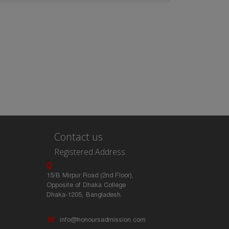
Contact us
Registered Address
15/B Mirpur Road (2nd Floor),
Opposite of Dhaka College
Dhaka-1205, Bangladesh.
info@honoursadmission.com