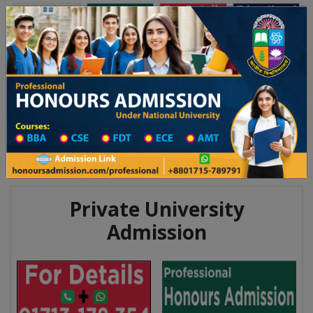
Toggle navigation
অনার্স ভর্তি
প্রফেশনাল অনার্স
 ২০২৫-২৬ শিক্ষাবর্ষের ১ম বর্ষের ভর্তি আবেদন বিজ্ঞপ্তি
Updates
ঢাকা বিশ্ববিদ্যালয় ২০২৫-২৬ শিক্ষাবর্ষে
You are here:
Home
Division List
Madrasah in Barguna District
Madrasah List
Madrasah Information
Private University
Admission