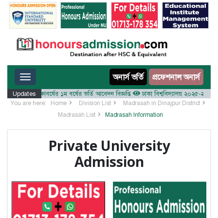
Toggle navigation
অনার্স ভর্তি
প্রফেশনাল অনার্স
য় ২০২৫-২৬ শিক্ষাবর্ষের ১ম বর্ষের ভর্তি আবেদন বিজ্ঞপ্তি
Updates
ঢাকা বিশ্ববিদ্যালয় ২০২৫-২৬ শিক্ষাবর্ষে
You are here:
Home
Division List
Madrasah in Dinajpur District
Madrasah List
Madrasah Information
Private University
Admission