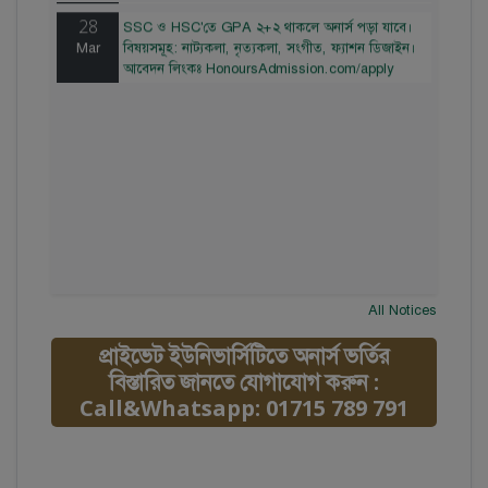
28
SSC ও HSC'তে GPA ২+২ থাকলে অনার্স পড়া যাবে।
Mar
বিষয়সমূহ: নাট্যকলা, নৃত্যকলা, সংগীত, ফ্যাশন ডিজাইন।
আবেদন লিংকঃ HonoursAdmission.com/apply
All Notices
প্রাইভেট ইউনিভার্সিটিতে অনার্স ভর্তির
বিস্তারিত জানতে যোগাযোগ করুন :
Call&Whatsapp: 01715 789 791