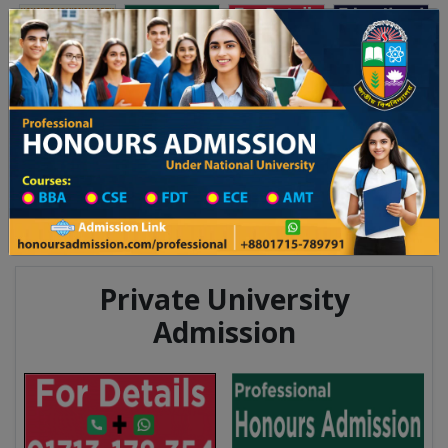
Toggle navigation
অনার্স ভর্তি
প্রফেশনাল অনার্স
য় ২০২৫-২৬ শিক্ষাবর্ষের ১ম বর্ষের ভর্তি আবেদন বিজ্ঞপ্তি
Updates
ঢাকা বিশ্ববিদ্যালয় ২০২৫-২৬ শিক্ষাবর্ষে
You are here:
Home
Division List
Madrasah in Gaibandha District
Madrasah List
Madrasah Information
Private University
Admission