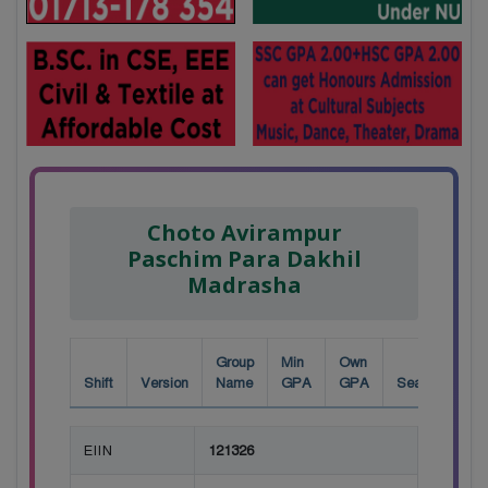
Choto Avirampur
Paschim Para Dakhil
Madrasha
Group
Min
Own
Shift
Version
Name
GPA
GPA
Seat
EIIN
121326