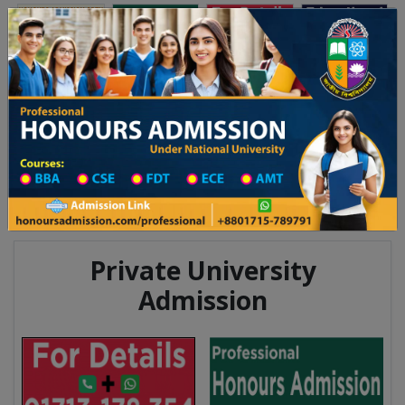
Toggle navigation
অনার্স ভর্তি
প্রফেশনাল অনার্স
 ২০২৫-২৬ শিক্ষাবর্ষের ১ম বর্ষের ভর্তি আবেদন বিজ্ঞপ্তি
Updates
ঢাকা বিশ্ববিদ্যালয় ২০২৫-২৬ শিক্ষাবর্ষে 
You are here:
Home
Division List
Madrasah in Gaibandha District
Madrasah List
Madrasah Information
Private University
Admission