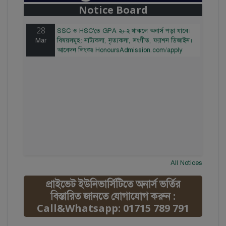
Notice Board
HonoursAdmission.com/apply
28
SSC ও HSC'তে GPA ২+২ থাকলে অনার্স পড়া যাবে।
Mar
বিষয়সমূহ: নাট্যকলা, নৃত্যকলা, সংগীত, ফ্যাশন ডিজাইন।
আবেদন লিংকঃ HonoursAdmission.com/apply
All Notices
প্রাইভেট ইউনিভার্সিটিতে অনার্স ভর্তির
বিস্তারিত জানতে যোগাযোগ করুন :
Call&Whatsapp: 01715 789 791