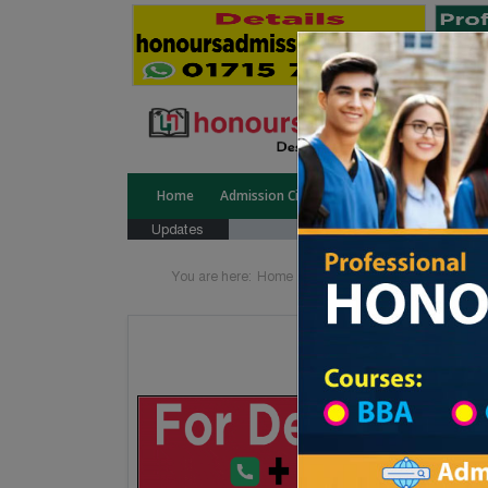
Home
Admission Circular
Public University
Updates
You are here:
Home
Division List
Madrasah in 