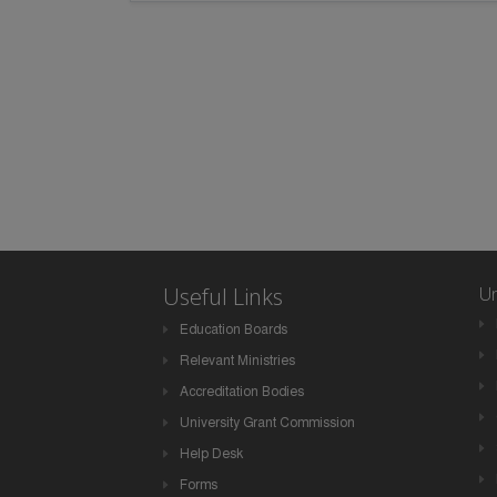
Useful Links
Un
Education Boards
Relevant Ministries
Accreditation Bodies
University Grant Commission
Help Desk
Forms