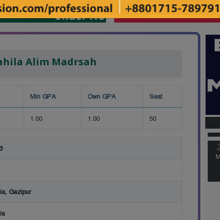
hila Alim Madrsah
Min GPA
Own GPA
Seat
M
1.00
1.00
50
3
M
ia, Gazipur
ia