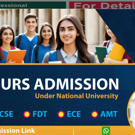
Private University
International University
University College
Res
জাতীয় বিশ্ববিদ্যালয় ২০২৫-২৬ শিক্ষাবর্ষে
Gazipur District
Madrasah List
Madrasah Information
Private University Admission