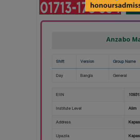
Anzabo Ma
Shift
Version
Group Name
Day
Bangla
General
EIIN
10931
Institute Level
Alim
Address
Kapas
Upazila
Kapas