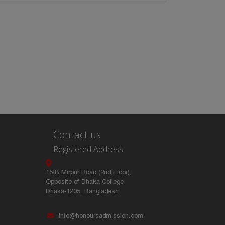
Contact us
Registered Address
15/B Mirpur Road (2nd Floor),
Opposite of Dhaka College
Dhaka-1205, Bangladesh.
info@honoursadmission.com