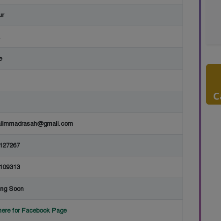
ur
e
C
alimmadrasah@gmail.com
127267
109313
ing Soon
here for Facebook Page