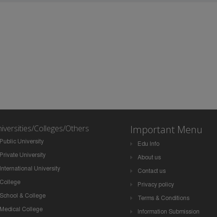
iversities/Colleges/Others
Important Menu
Public University
Edu Info
Private University
About us
International University
Contact us
College
Privacy policy
School & College
Terms & Conditions
Medical College
Information Submission