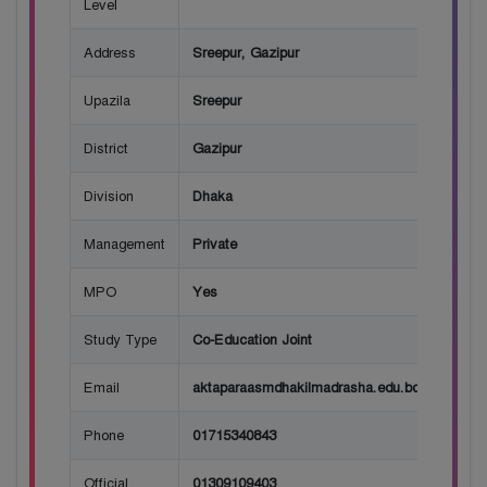
Level
Address
Sreepur, Gazipur
Upazila
Sreepur
District
Gazipur
Division
Dhaka
Management
Private
MPO
Yes
Study Type
Co-Education Joint
Email
aktaparaasmdhakilmadrasha.edu.bd
Phone
01715340843
Official
01309109403