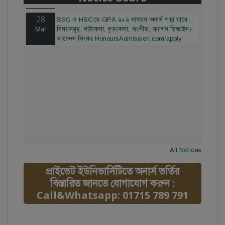
28
SSC ও HSC'তে GPA ২+২ থাকলে অনার্স পড়া যাবে।
Mar
বিষয়সমূহ: নাট্যকলা, নৃত্যকলা, সংগীত, ফ্যাশন ডিজাইন।
আবেদন লিংকঃ HonoursAdmission.com/apply
All Notices
প্রাইভেট ইউনিভার্সিটিতে অনার্স ভর্তির
বিস্তারিত জানতে যোগাযোগ করুন :
Call&Whatsapp: 01715 789 791