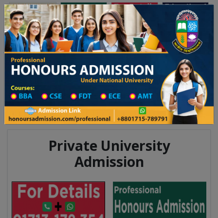
Toggle navigation
অনার্স ভর্তি
প্রফেশনাল অনার্স
য় ২০২৫-২৬ শিক্ষাবর্ষের ১ম বর্ষের ভর্তি আবেদন বিজ্ঞপ্তি
Updates
ঢাকা বিশ্ববিদ্যালয় ২০২৫-২৬ শিক্ষাবর্ষে
You are here:
Home
Division List
Madrasah in Gazipur District
Madrasah List
Madrasah Information
Private University
Admission