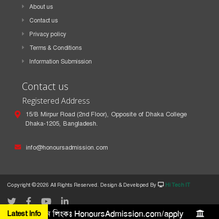
About us
Contact us
Privacy policy
Terms & Conditions
Information Submission
Contact us
Registered Address
15/B Mirpur Road (2nd Floor), Opposite of Dhaka College
Dhaka-1205, Bangladesh.
info@honoursadmission.com
Copyright ©
2026 All Rights Reserved. Design & Developed By
Hi Tech IT
৫ লক্ষ টাকা। আবেদন লিংকঃ HonoursAdmission.com/apply
Latest Info