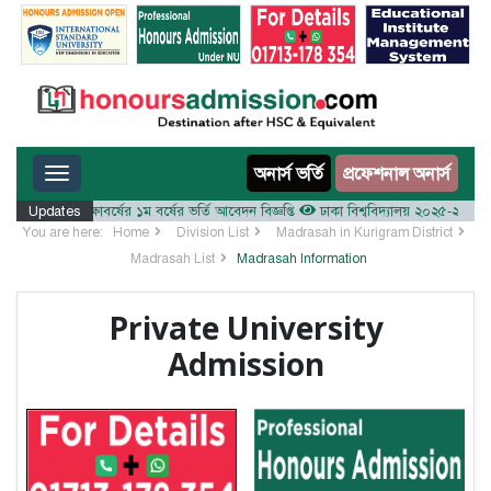
Toggle navigation
অনার্স ভর্তি
প্রফেশনাল অনার্স
য় ২০২৫-২৬ শিক্ষাবর্ষের ১ম বর্ষের ভর্তি আবেদন বিজ্ঞপ্তি
Updates
ঢাকা বিশ্ববিদ্যালয় ২০২৫-২৬ শিক্ষাবর্ষে
You are here:
Home
Division List
Madrasah in Kurigram District
Madrasah List
Madrasah Information
Private University
Admission