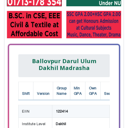
Ballovpur Darul Ulum
Dakhil Madrasha
Group
Min
Own
Shift
Version
Name
GPA
GPA
Seat
EIIN
122414
Institute Level
Dakhil