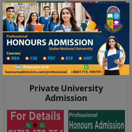
Toggle navigation
অনার্স ভর্তি
প্রফেশনাল অনার্স
য় ২০২৫-২৬ শিক্ষাবর্ষের ১ম বর্ষের ভর্তি আবেদন বিজ্ঞপ্তি
Updates
ঢাকা বিশ্ববিদ্যালয় ২০২৫-২৬ শিক্ষাবর্ষে
You are here:
Home
Division List
Madrasah in Kurigram District
Madrasah List
Madrasah Information
Private University
Admission