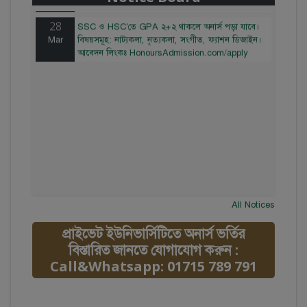
28
SSC ও HSC'তে GPA ২+২ থাকলে অনার্স পড়া যাবে।
Mar
বিষয়সমূহ: নাট্যকলা, নৃত্যকলা, সংগীত, ফ্যাশন ডিজাইন।
আবেদন লিংকঃ HonoursAdmission.com/apply
All Notices
প্রাইভেট ইউনিভার্সিটিতে অনার্স ভর্তির
বিস্তারিত জানতে যোগাযোগ করুন :
Call&Whatsapp: 01715 789 791