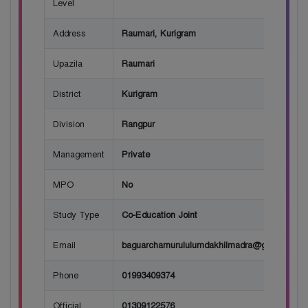
Level
Address
Raumari, Kurigram
Upazila
Raumari
District
Kurigram
Division
Rangpur
Management
Private
MPO
No
Study Type
Co-Education Joint
Email
baguarcharnurululumdakhilmadra@gmail.com
Phone
01993409374
Official
01309122576