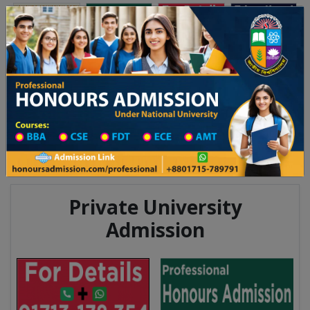
Toggle navigation
অনার্স ভর্তি
প্রফেশনাল অনার্স
 ২০২৫-২৬ শিক্ষাবর্ষের ১ম বর্ষের ভর্তি আবেদন বিজ্ঞপ্তি
Updates
ঢাকা বিশ্ববিদ্যালয় ২০২৫-২৬ শিক্ষাবর্ষে
You are here:
Home
Division List
Madrasah in Norail District
Madrasah List
Madrasah Information
Private University
Admission