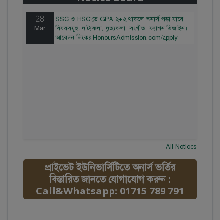
28
SSC ও HSC'তে GPA ২+২ থাকলে অনার্স পড়া যাবে।
Mar
বিষয়সমূহ: নাট্যকলা, নৃত্যকলা, সংগীত, ফ্যাশন ডিজাইন।
আবেদন লিংকঃ HonoursAdmission.com/apply
All Notices
প্রাইভেট ইউনিভার্সিটিতে অনার্স ভর্তির
বিস্তারিত জানতে যোগাযোগ করুন :
Call&Whatsapp: 01715 789 791