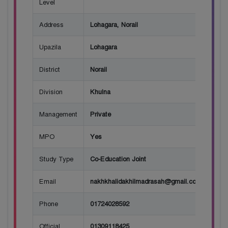
Level
Address
Lohagara, Norail
Upazila
Lohagara
District
Norail
Division
Khulna
Management
Private
MPO
Yes
Study Type
Co-Education Joint
Email
nakhkhalidakhilmadrasah@gmail.com
Phone
01724028592
Official
01309118425