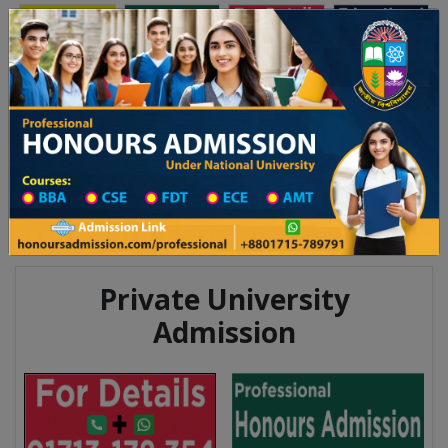
Toggle navigation
অনার্স ভর্তি
প্রফেশনাল অনার্স
 ২০২৫-২৬ শিক্ষাবর্ষের ১ম বর্ষের ভর্তি আবেদন বিজ্ঞপ্তি
Updates
ঢাকা বিশ্ববিদ্যালয় ২০২৫-২৬ শিক্ষাবর্ষে
You are here:
Home
Division List
Madrasah in Pabna District
Madrasah List
Madrasah Information
Private University
Admission