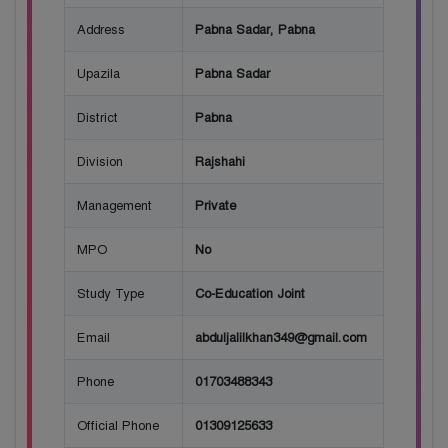
Address
Pabna Sadar, Pabna
Upazila
Pabna Sadar
District
Pabna
Division
Rajshahi
Management
Private
MPO
No
Study Type
Co-Education Joint
Email
abduljalilkhan349@gmail.com
Phone
01703488343
Official Phone
01309125633