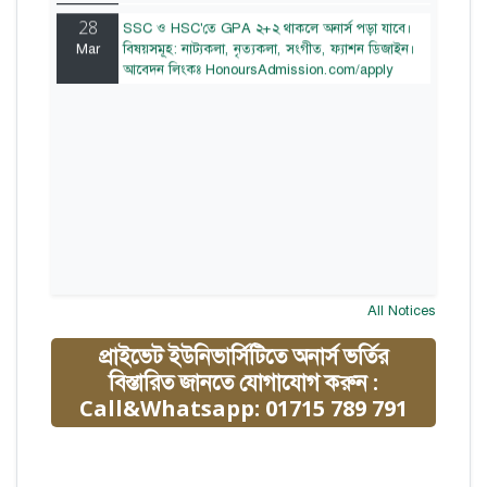
28
SSC ও HSC'তে GPA ২+২ থাকলে অনার্স পড়া যাবে।
Mar
বিষয়সমূহ: নাট্যকলা, নৃত্যকলা, সংগীত, ফ্যাশন ডিজাইন।
আবেদন লিংকঃ HonoursAdmission.com/apply
All Notices
প্রাইভেট ইউনিভার্সিটিতে অনার্স ভর্তির
বিস্তারিত জানতে যোগাযোগ করুন :
Call&Whatsapp: 01715 789 791