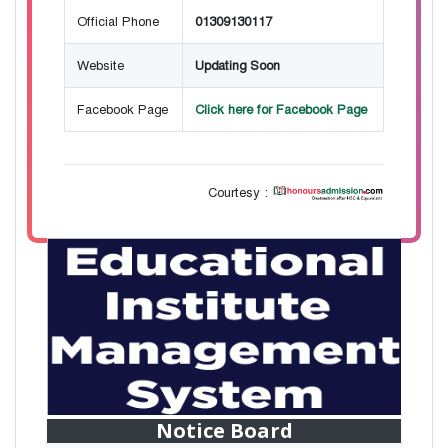
Official Phone
01309130117
Website
Updating Soon
Facebook Page
Click here for Facebook Page
Courtesy :
28
বাজেটের মধ্যে প্রাইভেট ইউনিভার্সিটিতে অনার্স পড়ার
Mar
সুযোগ। ২০টির অধিক বিষয়, ৪ বছরে মোট খরচ ২ লক্ষ
থেকে ৫ লক্ষ টাকা। আবেদন লিংকঃ
Notice Board
HonoursAdmission.com/apply