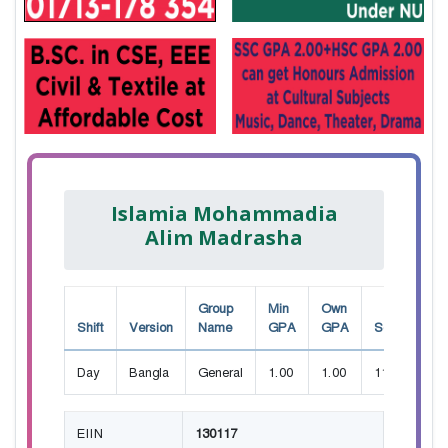
Islamia Mohammadia
Alim Madrasha
Group
Min
Own
Shift
Version
Name
GPA
GPA
Seat
Day
Bangla
General
1.00
1.00
110
EIIN
130117