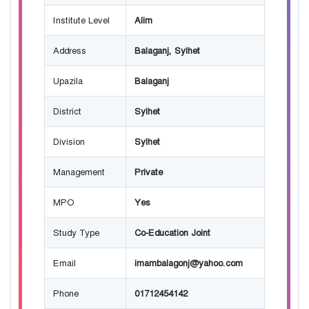
Institute Level
Alim
Address
Balaganj, Sylhet
Upazila
Balaganj
District
Sylhet
Division
Sylhet
Management
Private
MPO
Yes
Study Type
Co-Education Joint
Email
imambalagonj@yahoo.com
Phone
01712454142